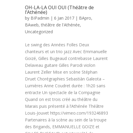
OH-LA-LA OUI OUI (Théâtre de
l’Athénée)
by
BIPadmin
| 6 Jan 2017 |
BApro
,
BAweb
,
théâtre de l'Athénée
,
Uncategorized
Le swing des Années Folles Deux
chanteurs et un trio jazz Avec Emmanuelle
Goizé, Gilles Bugeaud contrebasse Laurent
Delaveau guitare Gilles Parodi violon
Laurent Zeller Mise en scène Stéphan
Druet Chorégraphies Sebastiàn Galeota –
Lumières Anne Coudret durée : 1h20 sans
entracte Un spectacle de la Compagnie
Quand on est trois créé au théâtre du
Marais puis présenté à l’Athénée Théâtre
Louis-Jouvet https://vimeo.com/193246893
Partenaires à la scène au sein de la troupe
des Brigands, EMMANUELLE GOIZE et