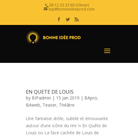
06 12 23 23 89 (Olivier)
bip@bonneideeprod.com
EN QUETE DE LOUIS
by
BIPadmin
| 15 Jan 2019 |
BApro
,
BAweb
,
Teaser
,
Théâtre
Une fantaisie drôle, subtile et émouvante
autour d’une icône du rire !« En Quête de
Louis ou La face cachée de Louis de