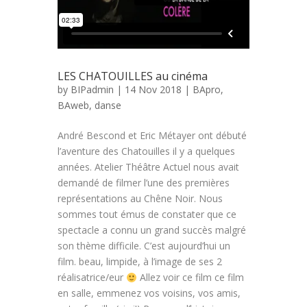
LES CHATOUILLES au cinéma
by
BIPadmin
| 14 Nov 2018 |
BApro
,
BAweb
,
danse
André Bescond et Eric Métayer ont débuté
l’aventure des Chatouilles il y a quelques
années. Atelier Théâtre Actuel nous avait
demandé de filmer l’une des premières
représentations au Chêne Noir. Nous
sommes tout émus de constater que ce
spectacle a connu un grand succès malgré
son thème difficile. C’est aujourd’hui un
film. beau, limpide, à l’image de ses 2
réalisatrice/eur
Allez voir ce film ce film
en salle, emmenez vos voisins, vos amis,