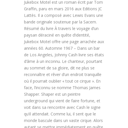
Jukebox Motel est un roman écrit par Tom
Graffin, paru en mars 2016 aux Editions JC
Lattès. Il a composé avec Lewis Evans une
bande originale soutenue par la Sacem.
Résumé du livre À travers le voyage d’un
paysan déraciné en quête d’identité,
Jukebox Motel offre une page arrachée aux
années 60. Automne 1967 – Dans un bar
de Los Angeles, Johnny Cash livre ses états
d’âme à un inconnu. Le chanteur, pourtant
au sommet de sa gloire, dit ne plus se
reconnaître et rêver d’un endroit tranquille
où il pourrait oublier « tout ce cirque ». En
face, l’inconnu se nomme Thomas James
Shapper. Shaper est un peintre
underground qui vient de faire fortune, et
voit dans sa rencontre avec Cash le signe
qu’il attendait. Comme lui, il sent que le
monde bascule dans un vaste cirque. Alors
autant se mettre immédiatement en quête