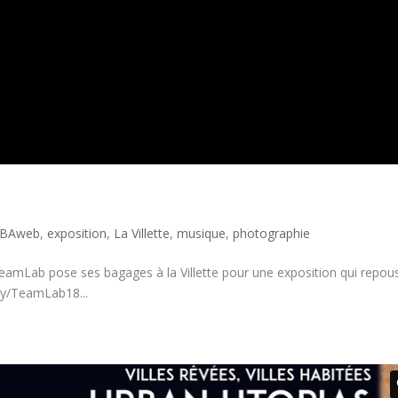
BAweb
,
exposition
,
La Villette
,
musique
,
photographie
teamLab pose ses bagages à la Villette pour une exposition qui repou
t.ly/TeamLab18...