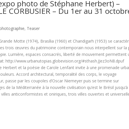
expo photo de Stéphane Herbert) –
 LE CORBUSIER – Du 1er au 31 octobr
photographie
,
Teaser
rande Motte (1974), Brasília (1960) et Chandigarh (1953) se caractér
Ces trois œuvres du patrimoine contemporain nous interpellent sur la 
topie. Lumière, espaces consacrés, liberté de mouvement permettent 
e at: http://www.urbanutopias.globevision.org/#sthash.JJez3oN8.dpuf
e Herbert et la poésie de Carole Lenfant invite à une promenade urba
ouleurs. Accord architectural, temporalité des corps, le voyage
, passe par les coupoles d’Oscar Niemeyer puis se termine sur
s de la Méditerranée à la nouvelle civilisation qu’est le Brésil jusqu’à
villes anticonformistes et oniriques, trois villes ouvertes et universell