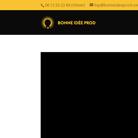
06 12 23 23 89 (Olivier)
bip@bonneideeprod.c