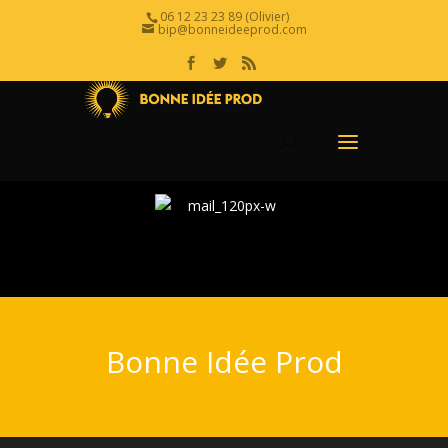
06 12 23 23 89 (Olivier)
bip@bonneideeprod.com
Bonne Idée Prod