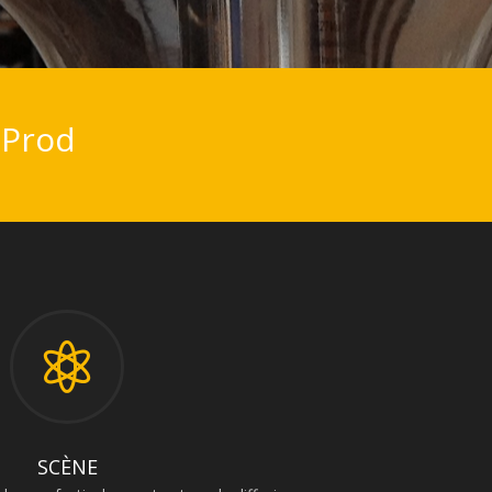
 Prod

SCÈNE