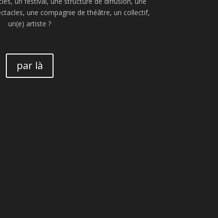
les, un festival, une structure de diffusion, une
ctacles, une compagnie de théâtre, un collectif,
un(e) artiste ?
par là