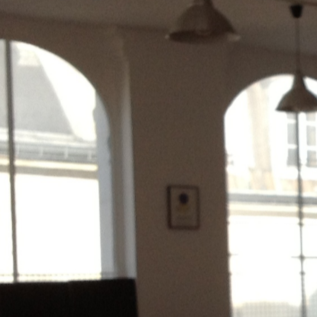
suppo
se