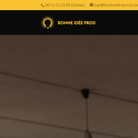
06 12 23 23 89 (Olivier)
bip@bonneideeprod.c