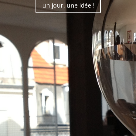
nos dernières réalisations
un jour, une idée !
rts
: conférence, pub, clip viral, interview, team-bu
cteurs
: culture, politique, associatif, agro-alimenta