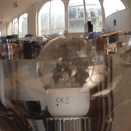
ilding…
ire…