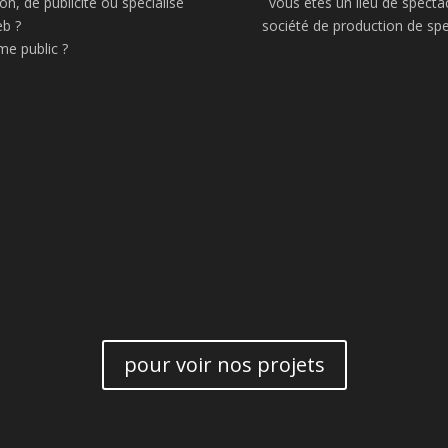
, de publicité ou spécialisé
vous êtes un lieu de spectac
eb ?
société de production de spe
e public ?
pour voir nos projets