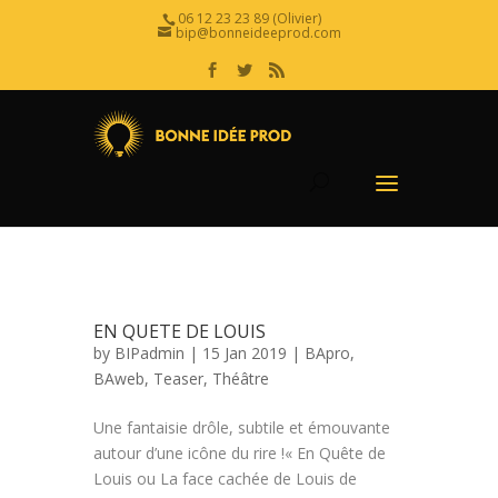
06 12 23 23 89 (Olivier)
bip@bonneideeprod.com
EN QUETE DE LOUIS
by
BIPadmin
| 15 Jan 2019 |
BApro
,
BAweb
,
Teaser
,
Théâtre
Une fantaisie drôle, subtile et émouvante
autour d’une icône du rire !« En Quête de
Louis ou La face cachée de Louis de