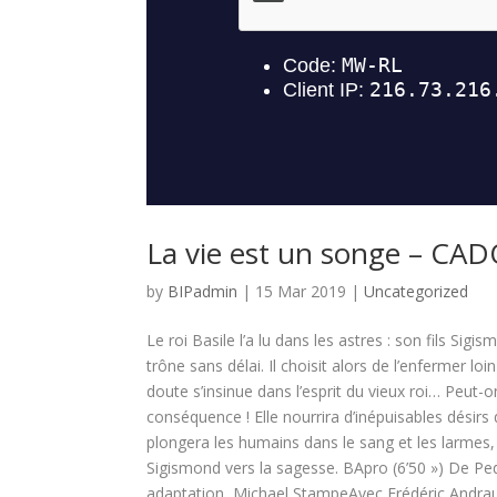
La vie est un songe – CAD
by
BIPadmin
| 15 Mar 2019 |
Uncategorized
Le roi Basile l’a lu dans les astres : son fils Sigi
trône sans délai. Il choisit alors de l’enfermer 
doute s’insinue dans l’esprit du vieux roi… Peut-
conséquence ! Elle nourrira d’inépuisables désir
plongera les humains dans le sang et les larmes, à
Sigismond vers la sagesse. BApro (6’50 ») De P
adaptation Michael StampeAvec Frédéric Andrau, 