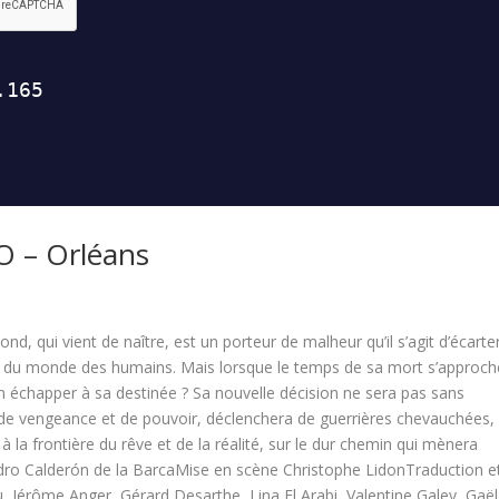
O – Orléans
smond, qui vient de naître, est un porteur de malheur qu’il s’agit d’écarte
loin du monde des humains. Mais lorsque le temps de sa mort s’approche
on échapper à sa destinée ? Sa nouvelle décision ne sera pas sans
s de vengeance et de pouvoir, déclenchera de guerrières chevauchées, 
 la frontière du rêve et de la réalité, sur le dur chemin qui mènera
edro Calderón de la BarcaMise en scène Christophe LidonTraduction e
Jérôme Anger, Gérard Desarthe, Lina El Arabi, Valentine Galey, Gaël