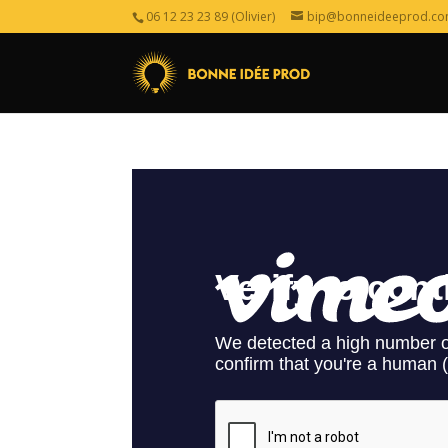
06 12 23 23 89 (Olivier)
bip@bonneideeprod.c