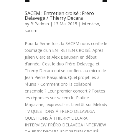
SACEM : Entretien croisé : Fréro
Delavega / Thierry Decara
by
BIPadmin
| 13 Mai 2015 |
interview
,
sacem
Pour la 9ème fois, la SACEM nous confie le
tournage d’un ENTRETIEN CROISÉ. Après
Julien Clerc et Alex Beaupain en début
d’année, C’est le duo Fréro Delavega et
Thierry Decara qui se confient au micro de
Jean-Pierre Pasqualini. Quel projet les a
réunis ? Comment ont-ils collaboré
ensemble ? Leur premier concert ? Toutes
les réponses sur sacem.fr, Platine
Magazine, lexpress.fr et bientôt sur Melody
TV QUESTIONS À FRÉRO DELAVEGA
QUESTIONS À THIERRY DECARA
INTERVIEW FRÉRO DELAVEGA INTERVIEW
THIERRY DECARA ENTRETIEN CROISÉ