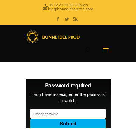
06 12 23 23 89 (Olivier)
bip@bonneideeprod.com