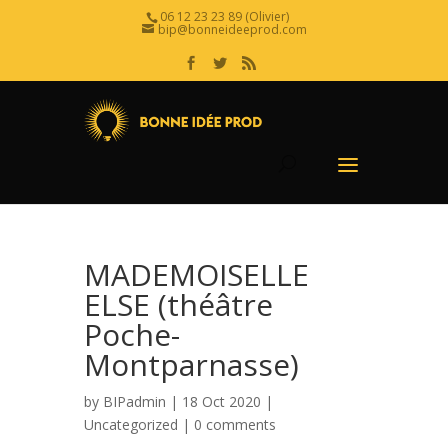
06 12 23 23 89 (Olivier)
bip@bonneideeprod.com
MADEMOISELLE
ELSE (théâtre
Poche-
Montparnasse)
by
BIPadmin
| 18 Oct 2020 |
Uncategorized
|
0 comments