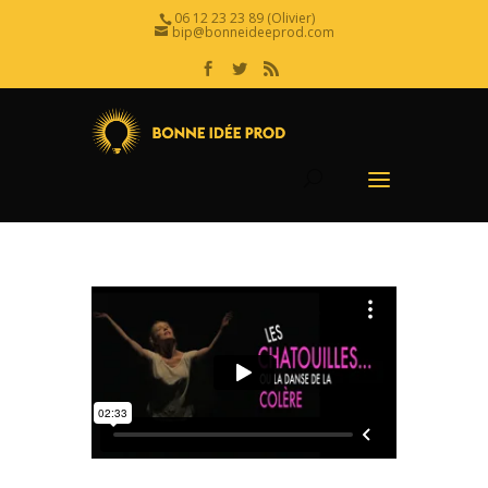
06 12 23 23 89 (Olivier)
bip@bonneideeprod.com