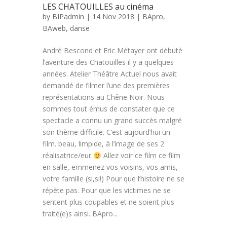
LES CHATOUILLES au cinéma
by
BIPadmin
| 14 Nov 2018 |
BApro
,
BAweb
,
danse
André Bescond et Eric Métayer ont débuté
l’aventure des Chatouilles il y a quelques
années. Atelier Théâtre Actuel nous avait
demandé de filmer l’une des premières
représentations au Chêne Noir. Nous
sommes tout émus de constater que ce
spectacle a connu un grand succès malgré
son thème difficile. C’est aujourd’hui un
film. beau, limpide, à l’image de ses 2
réalisatrice/eur
Allez voir ce film ce film
en salle, emmenez vos voisins, vos amis,
votre famille (si,si!) Pour que l’histoire ne se
répète pas. Pour que les victimes ne se
sentent plus coupables et ne soient plus
traité(e)s ainsi. BApro...