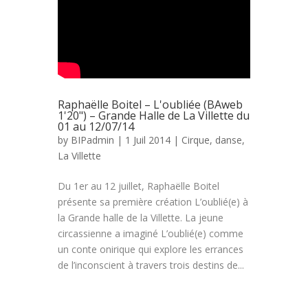
Raphaëlle Boitel – L'oubliée (BAweb
1'20") – Grande Halle de La Villette du
01 au 12/07/14
by
BIPadmin
| 1 Juil 2014 |
Cirque
,
danse
,
La Villette
Du 1er au 12 juillet, Raphaëlle Boitel
présente sa première création L’oublié(e) à
la Grande halle de la Villette. La jeune
circassienne a imaginé L’oublié(e) comme
un conte onirique qui explore les errances
de l’inconscient à travers trois destins de...