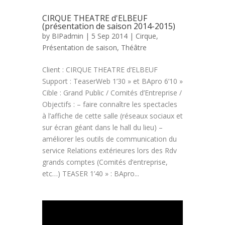
CIRQUE THEATRE d'ELBEUF
(présentation de saison 2014-2015)
by
BIPadmin
| 5 Sep 2014 |
Cirque
,
Présentation de saison
,
Théâtre
Client : CIRQUE THEATRE d’ELBEUF
Support : TeaserWeb 1’30 » et BApro 6’10 »
Cible : Grand Public / Comités d’Entreprise /
Objectifs : – faire connaître les spectacles
à l’affiche de cette salle (réseaux sociaux et
sur écran géant dans le hall du lieu) –
améliorer les outils de communication du
service Relations extérieures lors des Rdv
grands comptes (Comités d’entreprise,
etc…) TEASER 1’40 » : BApro...