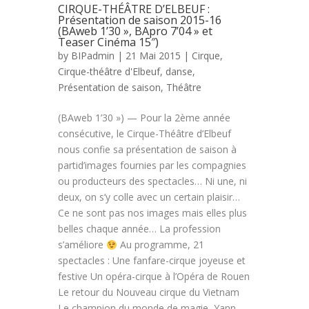
CIRQUE-THÉÂTRE D’ELBEUF :
Présentation de saison 2015-16
(BAweb 1’30 », BApro 7’04 » et
Teaser Cinéma 15″)
by
BIPadmin
| 21 Mai 2015 |
Cirque
,
Cirque-théâtre d'Elbeuf
,
danse
,
Présentation de saison
,
Théâtre
(BAweb 1’30 ») — Pour la 2ème année
consécutive, le Cirque-Théâtre d’Elbeuf
nous confie sa présentation de saison à
partid’images fournies par les compagnies
ou producteurs des spectacles… Ni une, ni
deux, on s’y colle avec un certain plaisir…
Ce ne sont pas nos images mais elles plus
belles chaque année… La profession
s’améliore
Au programme, 21
spectacles : Une fanfare-cirque joyeuse et
festive Un opéra-cirque à l’Opéra de Rouen
Le retour du Nouveau cirque du Vietnam
Le champion du monde de magie, Yann