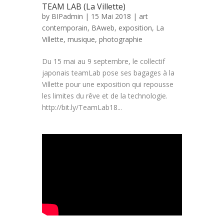
TEAM LAB (La Villette)
by
BIPadmin
| 15 Mai 2018 |
art
contemporain
,
BAweb
,
exposition
,
La
Villette
,
musique
,
photographie
Du 15 mai au 9 septembre, le collectif
japonais teamLab pose ses bagages à la
Villette pour une exposition qui repousse
les limites du rêve et de la technologie.
http://bit.ly/TeamLab18...