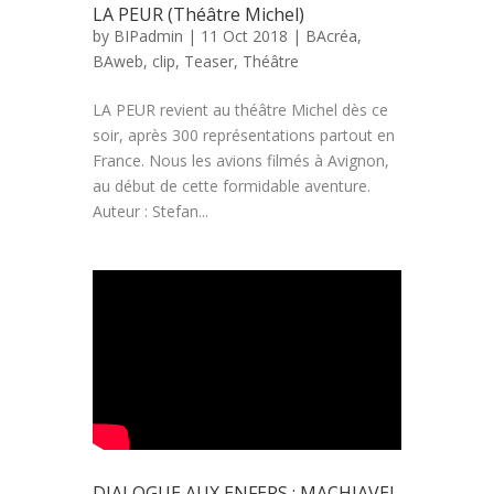
LA PEUR (Théâtre Michel)
by
BIPadmin
| 11 Oct 2018 |
BAcréa
,
BAweb
,
clip
,
Teaser
,
Théâtre
LA PEUR revient au théâtre Michel dès ce
soir, après 300 représentations partout en
France. Nous les avions filmés à Avignon,
au début de cette formidable aventure.
Auteur : Stefan...
DIALOGUE AUX ENFERS : MACHIAVEL