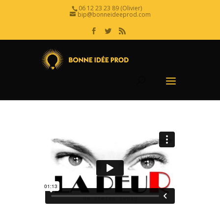
06 12 23 23 89 (Olivier)
bip@bonneideeprod.com