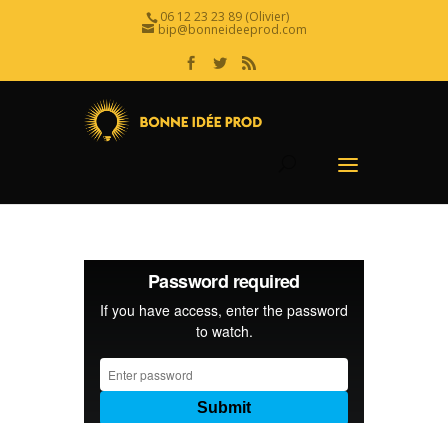
06 12 23 23 89 (Olivier)
bip@bonneideeprod.com