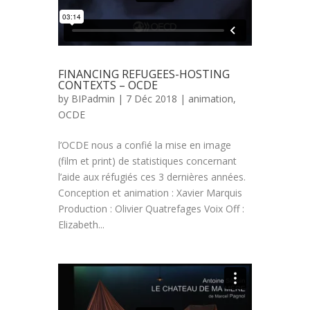
FINANCING REFUGEES-HOSTING
CONTEXTS – OCDE
by
BIPadmin
| 7 Déc 2018 |
animation
,
OCDE
l’OCDE nous a confié la mise en image
(film et print) de statistiques concernant
l’aide aux réfugiés ces 3 dernières années.
Conception et animation : Xavier Marquis
Production : Olivier Quatrefages Voix Off :
Elizabeth...