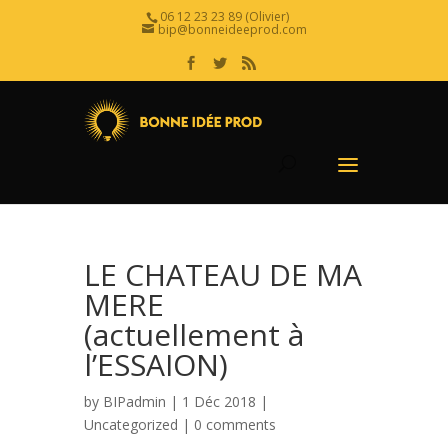
06 12 23 23 89 (Olivier)
bip@bonneideeprod.com
LE CHATEAU DE MA
MERE
(actuellement à
l’ESSAION)
by
BIPadmin
| 1 Déc 2018 |
Uncategorized
|
0 comments