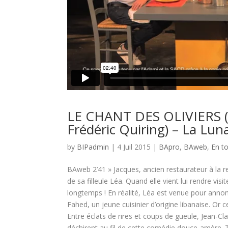
LE CHANT DES OLIVIERS (J
Frédéric Quiring) – La Lun
by
BIPadmin
| 4 Juil 2015 |
BApro
,
BAweb
,
En t
BAweb 2’41 » Jacques, ancien restaurateur à la r
de sa filleule Léa. Quand elle vient lui rendre v
longtemps ! En réalité, Léa est venue pour anno
Fahed, un jeune cuisinier d’origine libanaise. Or 
Entre éclats de rires et coups de gueule, Jean-Cl
déchirent au fil de cette comédie douce-amère. T