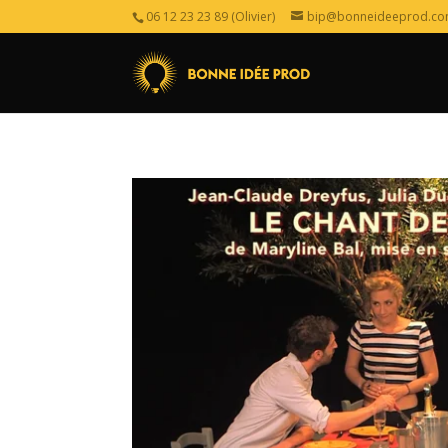
06 12 23 23 89 (Olivier)
bip@bonneideeprod.c