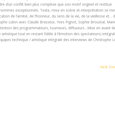
re d’un conflit bien plus complexe que son motif originel et restitue
x hommes exceptionnels. Texte, mise en scène et interprétation se me
cation de l’amitié, de l’honneur, du sens de la vie, de la vieillesse et… 
tophe Lidon avec Claude Brasseur, Yves Pignot, Sophie Broustal, Mari
ttention des programmateurs, tourneurs, diffuseurs…Mise en avant d
e artistique tout en restant fidèle à l’émotion des spectateurs) intégra
quipes technique / artistique intégrale des interviews de Christophe L
Next Entr