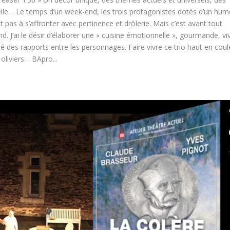
lle… Le temps d’un week-end, les trois protagonistes dotés d’un hum
 pas à s’affronter avec pertinence et drôlerie. Mais c’est avant tout
d. J’ai le désir d’élaborer une « cuisine émotionnelle », gourmande, vi
é des rapports entre les personnages. Faire vivre ce trio haut en coul
oliviers… BApro...