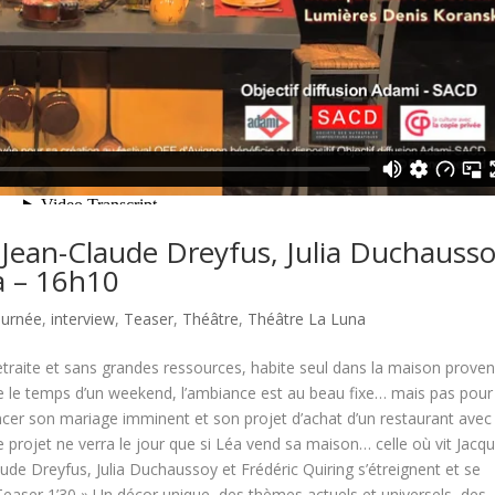
ean-Claude Dreyfus, Julia Duchausso
a – 16h10
ournée
,
interview
,
Teaser
,
Théâtre
,
Théâtre La Luna
etraite et sans grandes ressources, habite seul dans la maison proven
isite le temps d’un weekend, l’ambiance est au beau fixe… mais pas pour
ncer son mariage imminent et son projet d’achat d’un restaurant avec
ce projet ne verra le jour que si Léa vend sa maison… celle où vit Jacqu
aude Dreyfus, Julia Duchaussoy et Frédéric Quiring s’étreignent et se
easer 1’30 » Un décor unique, des thèmes actuels et universels, des