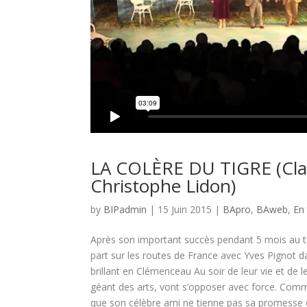
LA COLÈRE DU TIGRE (Clau
Christophe Lidon)
by
BIPadmin
| 15 Juin 2015 |
BApro
,
BAweb
,
En
Après son important succès pendant 5 mois au t
part sur les routes de France avec Yves Pignot d
brillant en Clémenceau Au soir de leur vie et de 
géant des arts, vont s’opposer avec force. Co
que son célèbre ami ne tienne pas sa promesse 