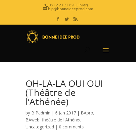
06 12 23 23 89 (Olivier)
bip@bonneideeprod.com
OH-LA-LA OUI OUI
(Théâtre de
l’Athénée)
by
BIPadmin
| 6 Jan 2017 |
BApro
,
BAweb
,
théâtre de l'Athénée
,
Uncategorized
|
0 comments