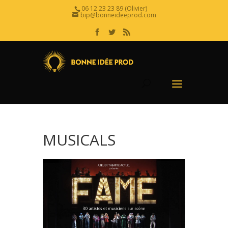
06 12 23 23 89 (Olivier)
bip@bonneideeprod.com
MUSICALS