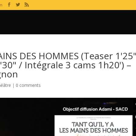
om
AINS DES HOMMES (Teaser 1'25"
30" / Intégrale 3 cams 1h20') –
gnon
éâtre
|
0 comments