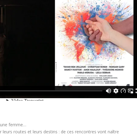
é, une femme…
 leurs routes et leurs destins : de ces rencontres vont naître