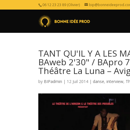
06 12 23 23 89 (Olivier)
bip@bonneideeprod.c
TANT QU'IL Y A LES M
BAweb 2'30" / BApro 7'
Théâtre La Luna – Avi
by
BIPadmin
| 12 Juil 2014 |
danse
,
interview
,
Th