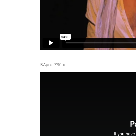
BApro 7’30 »