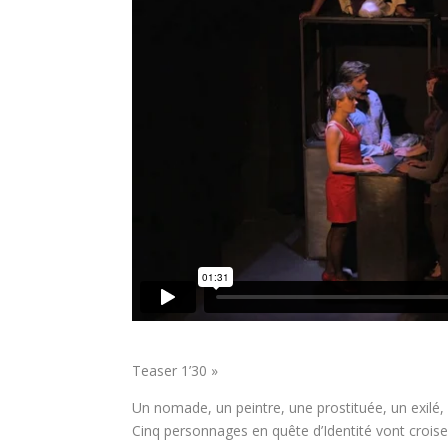
Teaser 1’30 »
Un nomade, un peintre, une prostituée, un exil
Cinq personnages en quête d’Identité vont croiser