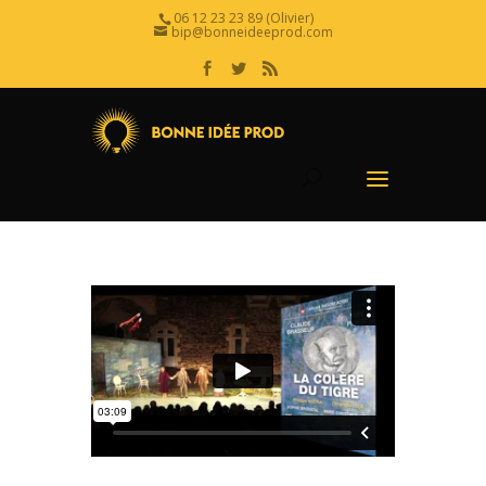
06 12 23 23 89 (Olivier)
bip@bonneideeprod.com