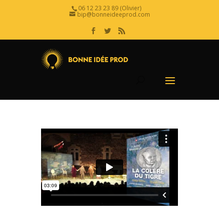
06 12 23 23 89 (Olivier)
bip@bonneideeprod.com