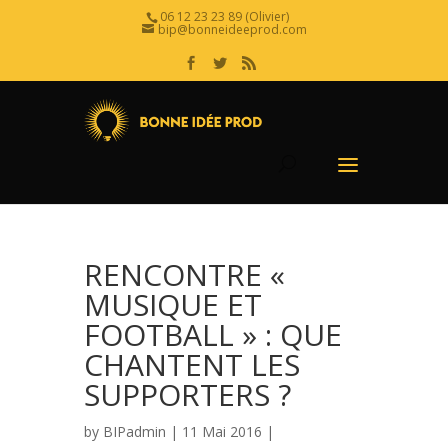
06 12 23 23 89 (Olivier)
bip@bonneideeprod.com
RENCONTRE «
MUSIQUE ET
FOOTBALL » : QUE
CHANTENT LES
SUPPORTERS ?
by
BIPadmin
| 11 Mai 2016 |