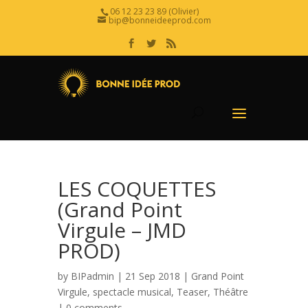
06 12 23 23 89 (Olivier)
bip@bonneideeprod.com
LES COQUETTES
(Grand Point
Virgule – JMD
PROD)
by
BIPadmin
| 21 Sep 2018 |
Grand Point
Virgule
,
spectacle musical
,
Teaser
,
Théâtre
|
0 comments