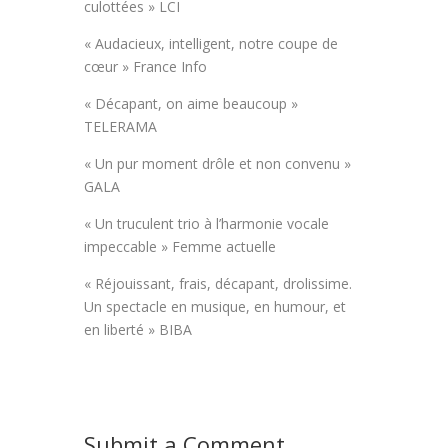
culottées » LCI
« Audacieux, intelligent, notre coupe de
cœur » France Info
« Décapant, on aime beaucoup »
TELERAMA
« Un pur moment drôle et non convenu »
GALA
« Un truculent trio à l’harmonie vocale
impeccable » Femme actuelle
« Réjouissant, frais, décapant, drolissime.
Un spectacle en musique, en humour, et
en liberté » BIBA
Submit a Comment