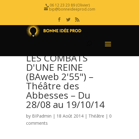
06 12 23 23 89 (Olivier)
bip@bonneideeprod.com
LES COMBATS
D'UNE REINE
(BAweb 2'55") –
Théâtre des
Abbesses – Du
28/08 au 19/10/14
by
BIPadmin
| 18 Août 2014 |
Théâtre
|
0
comments