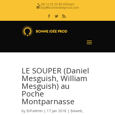
06 12 23 23 89 (Olivier)
bip@bonneideeprod.com
LE SOUPER (Daniel
Mesguish, William
Mesguish) au
Poche
Montparnasse
by
BIPadmin
| 17 Jan 2018 |
BAweb
,