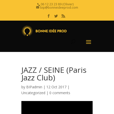
06 12 23 23 89 (Olivier)
bip@bonneideeprod.com
JAZZ / SEINE (Paris
Jazz Club)
by
BIPadmin
| 12 Oct 2017 |
Uncategorized
|
0 comments