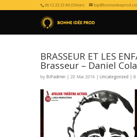
06 12 23 23 89 (Olivier)
bip@bonneideeprod.c
BRASSEUR ET LES ENF
Brasseur – Daniel Cola
by
BIPadmin
| 20 Mai 2016 |
Uncategorized
|
0