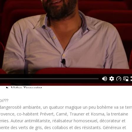
oi???
a dangerosité ambiante, un quatuor magique un peu bohème va se terr
rovence, co-habitent Prévert, Carné, Trauner et Kosma, la trentaine
énies. Auteur antimilitariste, réalisateur homosexuel, décorateur et
mente des verts de gris, des collabos et des résistants. Généreux et