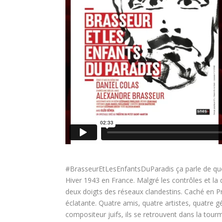
‪#‎BrasseurEtLesEnfantsDuParadis‬ ça parle de qu
Hiver 1943 en France. Malgré les contrôles et l
deux doigts des réseaux clandestins. Caché en P
éclatante. Quatre amis, quatre artistes, quatre g
compositeur juifs, ils se retrouvent dans la tour