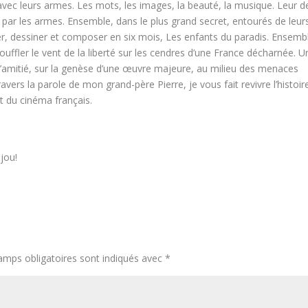
avec leurs armes. Les mots, les images, la beauté, la musique. Leur d
du par les armes. Ensemble, dans le plus grand secret, entourés de leur
er, dessiner et composer en six mois, Les enfants du paradis. Ensemble
souffler le vent de la liberté sur les cendres d’une France décharnée. U
t d’amitié, sur la genèse d’une œuvre majeure, au milieu des menaces
ravers la parole de mon grand-père Pierre, je vous fait revivre l’histoir
t du cinéma français.
jou!
amps obligatoires sont indiqués avec
*