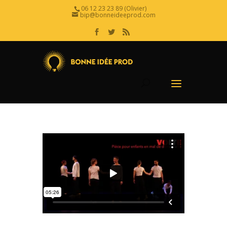
06 12 23 23 89 (Olivier)
bip@bonneideeprod.com