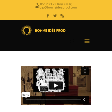
06 12 23 23 89 (Olivier)
bip@bonneideeprod.com