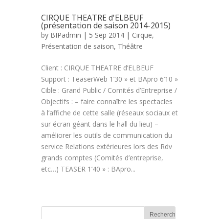
CIRQUE THEATRE d'ELBEUF
(présentation de saison 2014-2015)
by
BIPadmin
| 5 Sep 2014 |
Cirque
,
Présentation de saison
,
Théâtre
Client : CIRQUE THEATRE d’ELBEUF
Support : TeaserWeb 1’30 » et BApro 6’10 »
Cible : Grand Public / Comités d’Entreprise /
Objectifs : – faire connaître les spectacles
à l’affiche de cette salle (réseaux sociaux et
sur écran géant dans le hall du lieu) –
améliorer les outils de communication du
service Relations extérieures lors des Rdv
grands comptes (Comités d’entreprise,
etc…) TEASER 1’40 » : BApro...