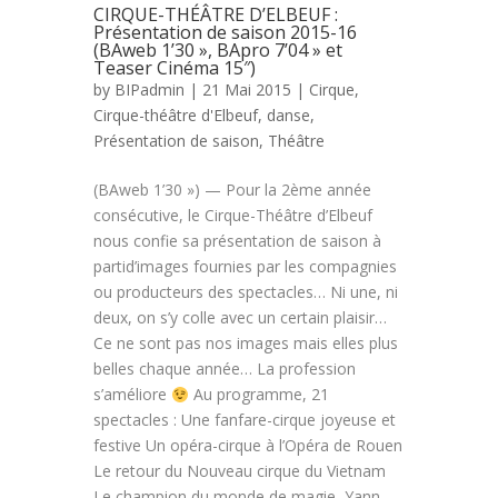
CIRQUE-THÉÂTRE D’ELBEUF :
Présentation de saison 2015-16
(BAweb 1’30 », BApro 7’04 » et
Teaser Cinéma 15″)
by
BIPadmin
| 21 Mai 2015 |
Cirque
,
Cirque-théâtre d'Elbeuf
,
danse
,
Présentation de saison
,
Théâtre
(BAweb 1’30 ») — Pour la 2ème année
consécutive, le Cirque-Théâtre d’Elbeuf
nous confie sa présentation de saison à
partid’images fournies par les compagnies
ou producteurs des spectacles… Ni une, ni
deux, on s’y colle avec un certain plaisir…
Ce ne sont pas nos images mais elles plus
belles chaque année… La profession
s’améliore
Au programme, 21
spectacles : Une fanfare-cirque joyeuse et
festive Un opéra-cirque à l’Opéra de Rouen
Le retour du Nouveau cirque du Vietnam
Le champion du monde de magie, Yann