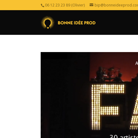
06 12 23 23 89 (Olivier)
bip@bonneideeprod.c