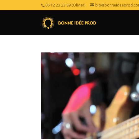
06 12 23 23 89 (Olivier)
bip@bonneideeprod.c