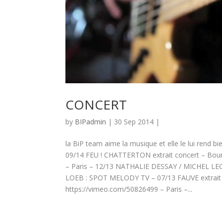
CONCERT
by
BIPadmin
| 30 Sep 2014 |
la BiP team aime la musique et elle le lui ren
09/14 FEU ! CHATTERTON extrait concert – B
– Paris – 12/13 NATHALIE DESSAY / MICHEL LEG
LOEB : SPOT MELODY TV – 07/13 FAUVE extrait 
https://vimeo.com/50826499 – Paris –...