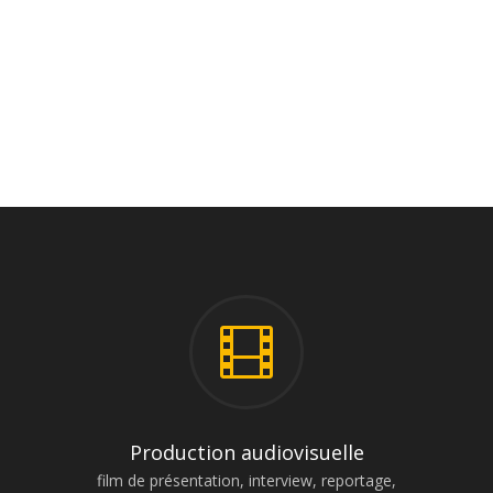
l’ensemble des
outils de
communication
institutionnelle

Production audiovisuelle
film de présentation, interview, reportage,