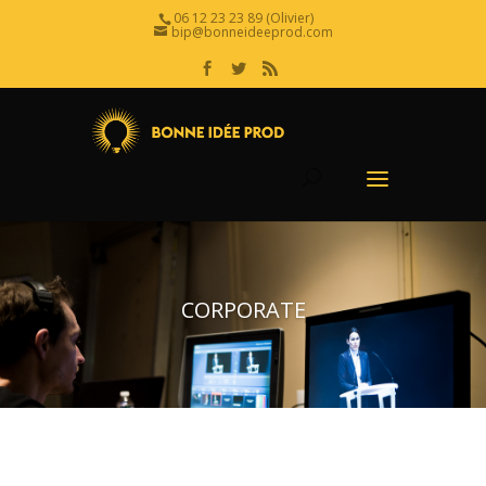
06 12 23 23 89 (Olivier)
bip@bonneideeprod.com
CORPORATE
Nous maîtrisons