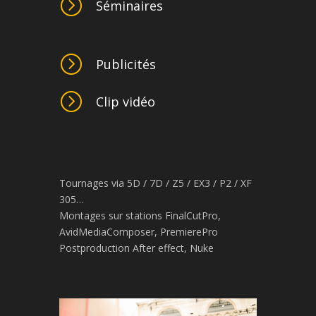
=
Séminaires
=
Publicités
=
Clip vidéo
Tournages via 5D / 7D / Z5 / EX3 / P2 / XF
305…
Montages sur stations FinalCutPro,
AvidMediaComposer, PremierePro
Postproduction After effect, Nuke